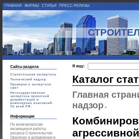
ГЛАВНАЯ
ФИРМЫ
СТАТЬИ
ПРЕСС-РЕЛИЗЫ
СТРОИТЕЛ
Я ищу:
Сайты раздела
Строительная экспертиза
Каталог ста
Технический надзор
Проверка и экспертиза
смет
Главная стран
Негосударственная
экспертиза проектной
документации и
надзор
инженерных изысканий.
По всей РФ.
Информация
Комбиниров
По всем вопросам
касающихся работы
агрессивной
ресурса Строительство
Оренбург и добавления в