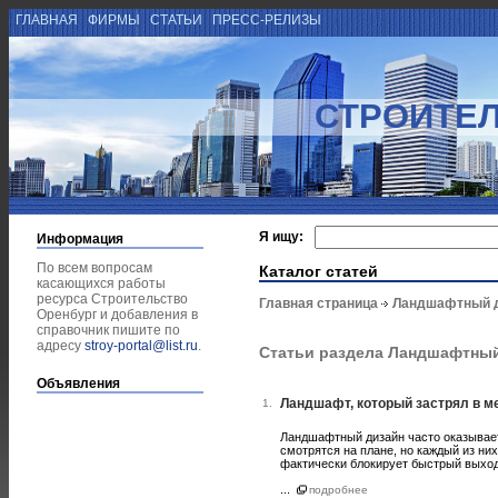
ГЛАВНАЯ
ФИРМЫ
СТАТЬИ
ПРЕСС-РЕЛИЗЫ
СТРОИТЕЛ
Я ищу:
Информация
По всем вопросам
Каталог статей
касающихся работы
ресурса Строительство
Главная страница
Ландшафтный 
Оренбург и добавления в
справочник пишите по
адресу
stroy-portal@list.ru
.
Статьи раздела Ландшафтны
Объявления
Ландшафт, который застрял в м
1.
Ландшафтный дизайн часто оказывае
смотрятся на плане, но каждый из ни
фактически блокирует быстрый выход
...
подробнее