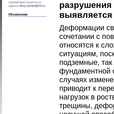
разрушения 
справочник пишите по
адресу
stroy-portal@list.ru
.
выявляется
Объявления
Деформации св
сочетании с по
относятся к сл
ситуациям, пос
подземные, так
фундаментной с
случаях измене
приводит к пер
нагрузок в рост
трещины, дефо