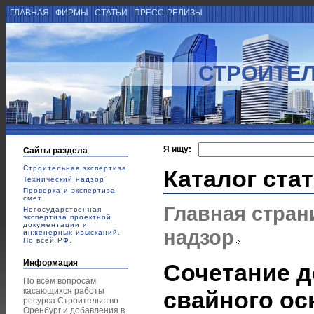
ГЛАВНАЯ
ФИРМЫ
СТАТЬИ
ПРЕСС-РЕЛИЗЫ
СТРОИТЕЛ
Я ищу:
Сайты раздела
Строительная экспертиза
Каталог ста
Технический надзор
Проверка и экспертиза
смет
Главная стран
Негосударственная
экспертиза проектной
документации и
надзор
инженерных изысканий.
По всей РФ.
Информация
Сочетание 
По всем вопросам
касающихся работы
свайного ос
ресурса Строительство
Оренбург и добавления в