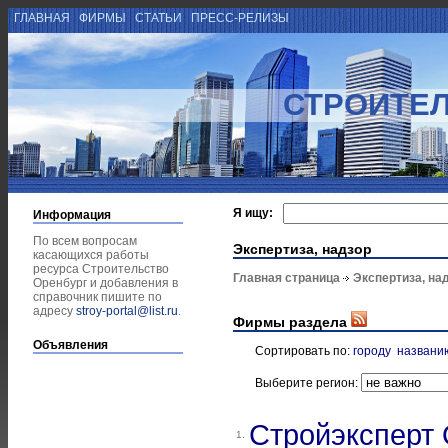
ГЛАВНАЯ
ФИРМЫ
СТАТЬИ
ПРЕСС-РЕЛИЗЫ
СТРОИТЕЛ
Я ищу:
Информация
По всем вопросам
Экспертиза, надзор
касающихся работы
ресурса Строительство
Главная страница
Экспертиза, на
Оренбург и добавления в
справочник пишите по
адресу
stroy-portal@list.ru
.
Фирмы раздела
Объявления
Сортировать по:
городу
названи
Выберите регион:
Стройэксперт
1.