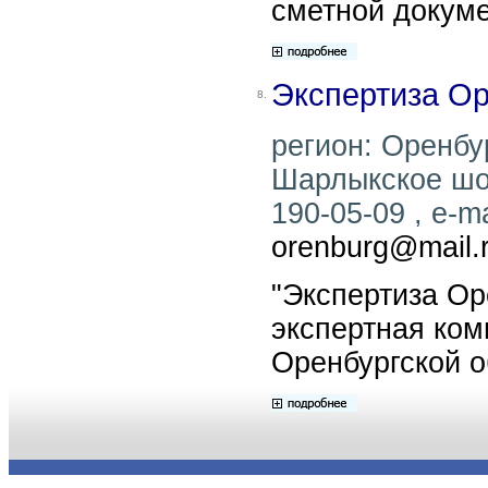
сметной докуме
Экспертиза О
8.
регион: Оренбур
Шарлыкское шос
190-05-09 , e-ma
orenburg@mail.
"Экспертиза Ор
экспертная ком
Оренбургской о