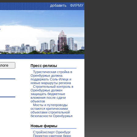
добавить
ФИРМУ
Г
Пресс-релизы
Туристическая стройка в
Оренбуржье должна
поддержать Соль-Илецк и
новые маршруты региона
Строительный контроль в
Оренбуржье должен
защищать бюджетные
вложения после сдачи
объектов
Мосты и путепроводы
остаются критическими
объектами строительной
безопасности Оренбуржья
Новые фирмы
Стройэксперт Оренбург
Проектно-сметное бюро