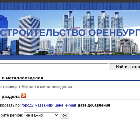
Ы
СТРОИТЕЛЬСТВО ОРЕНБУР
 и металлоизделия
 страница
Металл и металлоизделия
 раздела
ировать по:
городу
названию
цене
e-mail
дате добавления
рите регион: