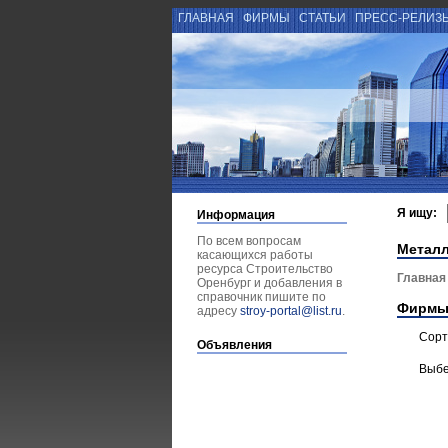
ГЛАВНАЯ
ФИРМЫ
СТАТЬИ
ПРЕСС-РЕЛИЗ
Я ищу:
Информация
По всем вопросам
Металл
касающихся работы
ресурса Строительство
Главная
Оренбург и добавления в
справочник пишите по
Фирмы
адресу
stroy-portal@list.ru
.
Сорт
Объявления
Выбе