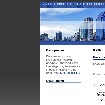
ГЛАВНАЯ
ФИРМЫ
СТАТЬИ
ПРЕСС-РЕЛИЗ
Я ищу:
Информация
По всем вопросам
Катало
касающихся работы
ресурса Строительство
Главная
Оренбург и добавления в
справочник пишите по
адресу
stroy-portal@list.ru
.
Статьи
Объявления
Дизай
1.
Дизай
превр
...
п