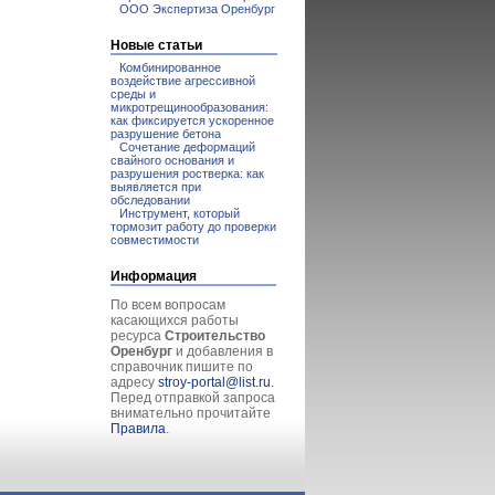
ООО Экспертиза Оренбург
Новые статьи
Комбинированное
воздействие агрессивной
среды и
микротрещинообразования:
как фиксируется ускоренное
разрушение бетона
Сочетание деформаций
свайного основания и
разрушения ростверка: как
выявляется при
обследовании
Инструмент, который
тормозит работу до проверки
совместимости
Информация
По всем вопросам
касающихся работы
ресурса
Строительство
Оренбург
и добавления в
справочник пишите по
адресу
stroy-portal@list.ru
.
Перед отправкой запроса
внимательно прочитайте
Правила
.