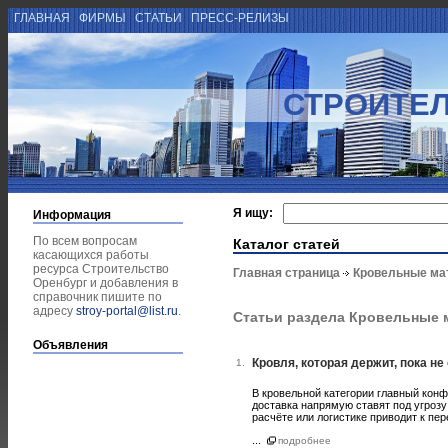
ГЛАВНАЯ
ФИРМЫ
СТАТЬИ
ПРЕСС-РЕЛИЗЫ
СТРОИТЕЛ
Я ищу:
Информация
По всем вопросам
Каталог статей
касающихся работы
ресурса Строительство
Главная страница
Кровельные ма
Оренбург и добавления в
справочник пишите по
адресу
stroy-portal@list.ru
.
Статьи раздела Кровельные
Объявления
Кровля, которая держит, пока н
1.
В кровельной категории главный конф
доставка напрямую ставят под угрозу
расчёте или логистике приводит к пер
...
подробнее